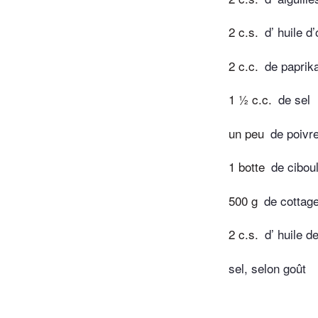
2 c.s.
d’ huile d’
2 c.c.
de paprik
1 ½ c.c.
de sel
un peu
de poivr
1 botte
de ciboul
500 g
de cottag
2 c.s.
d’ huile d
sel, selon goût