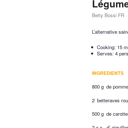
Légumes
Betty Bossi FR
L’alternative sai
Cooking:
15 m
Serves: 4 per
INGREDIENTS
800 g
de pommes
2
betteraves ro
500 g
de carotte
2 c.s.
d’ aiguill