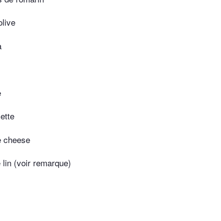
olive
a
e
ette
e cheese
e lin (voir remarque)