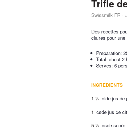
Trifle d
Swissmilk FR
Des recettes pou
claires pour une 
Preparation:
2
Total:
about 2 
Serves: 6 per
INGREDIENTS
1 ½
dlde jus d
1
csde jus de ci
5 ½
csde sucre