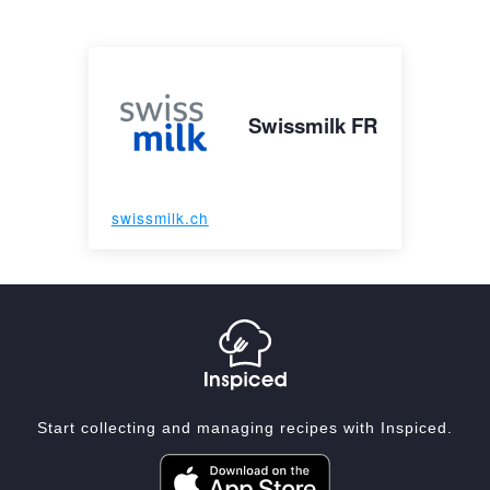
Swissmilk FR
swissmilk.ch
Start collecting and managing recipes with Inspiced.