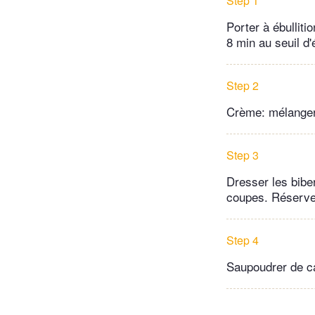
Step 1
Porter à ébulliti
8 min au seuil d'é
Step 2
Crème: mélanger l
Step 3
Dresser les bibe
coupes. Réserver
Step 4
Saupoudrer de ca