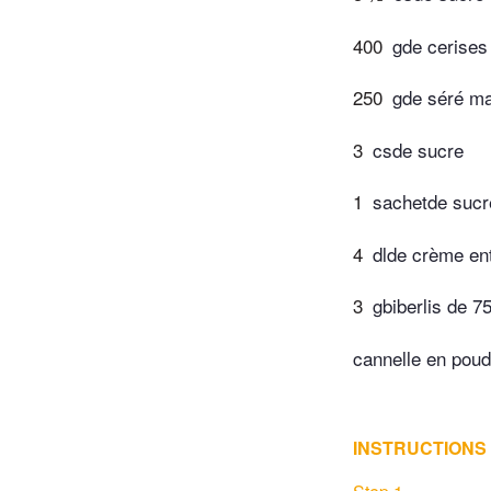
400
gde cerises
250
gde séré ma
3
csde sucre
1
sachetde sucre
4
dlde crème ent
3
gbiberlis de 7
cannelle en poud
INSTRUCTIONS