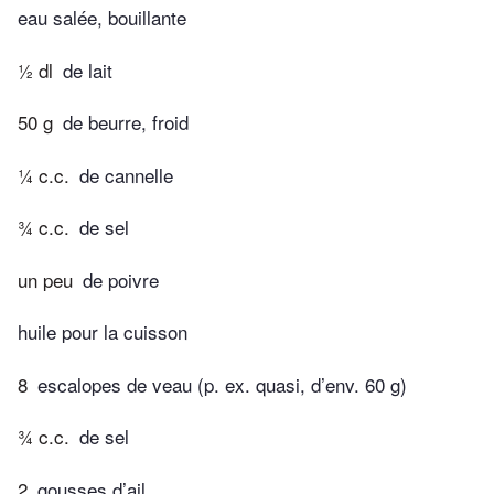
eau salée, bouillante
½ dl
de lait
50 g
de beurre, froid
¼ c.c.
de cannelle
¾ c.c.
de sel
un peu
de poivre
huile pour la cuisson
8
escalopes de veau (p. ex. quasi, d’env. 60 g)
¾ c.c.
de sel
2
gousses d’ail