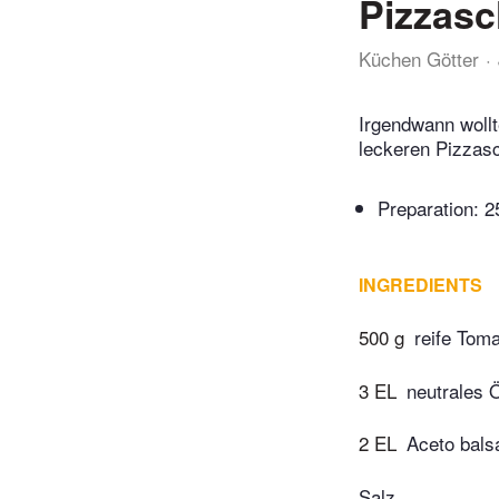
Pizzasc
Küchen Götter
Irgendwann wollt
leckeren Pizzasc
Preparation:
2
INGREDIENTS
500 g
reife Tom
3 EL
neutrales 
2 EL
Aceto bals
Salz