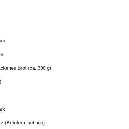
kum
en
ackenes Brot (ca. 300 g)
)
rk
z (Kräutermischung)