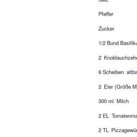
Pfeffer
Zucker
1/2 Bund Basili
2
Knoblauchzeh
6 Scheiben
altb
2
Eier (Größe M
300 ml
Milch
2 EL
Tomatenma
2 TL
Pizzagewür