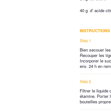
40 g
d’ acide ci
INSTRUCTIONS
Step 1
Bien secouer les
Recouper les tige
Incorporer le suc
env. 24 h en re
Step 2
Filtrer le liquid
étamine. Porter l
bouteilles propre