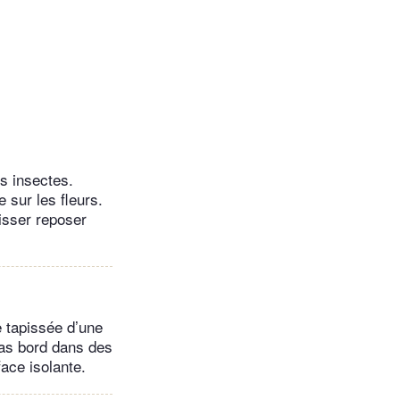
s insectes.
 sur les fleurs.
aisser reposer
e tapissée d’une
 ras bord dans des
face isolante.