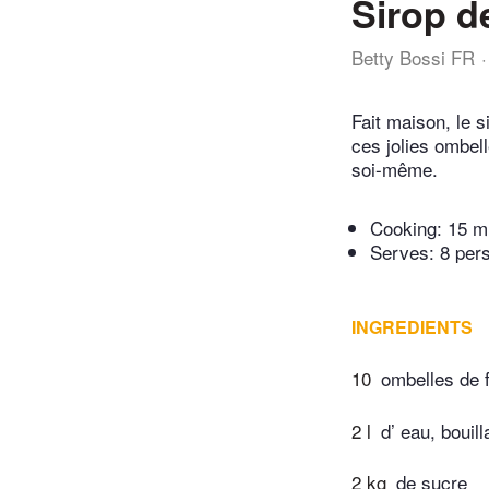
Sirop d
Betty Bossi FR
Fait maison, le si
ces jolies ombell
soi-même.
Cooking:
15 m
Serves: 8 per
INGREDIENTS
10
ombelles de 
2 l
d’ eau, bouill
2 kg
de sucre