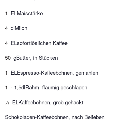
1
ELMaisstärke
4
dlMilch
4
ELsofortlöslichen Kaffee
50
gButter, in Stücken
1
ELEspresso-Kaffeebohnen, gemahlen
1
- 1,5dlRahm, flaumig geschlagen
½
ELKaffeebohnen, grob gehackt
Schokoladen-Kaffeebohnen, nach Belieben