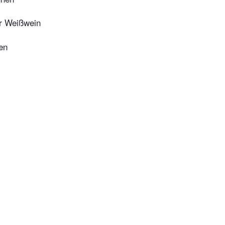
r Weißwein
en