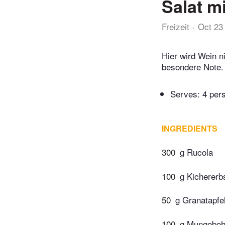
Salat m
Freizeit
Oct 23
Hier wird Wein n
besondere Note.
Serves: 4 per
INGREDIENTS
300
g Rucola
100
g Kichererb
50
g Granatapfe
100
g Mungobo