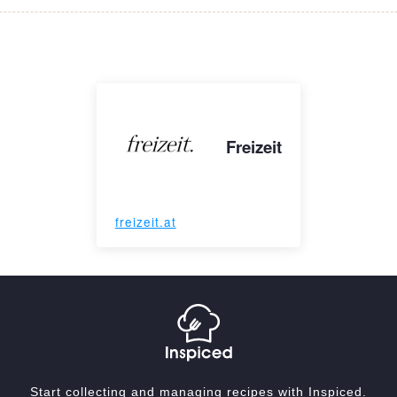
Freizeit
freizeit.at
Start collecting and managing recipes with Inspiced.