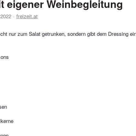
it eigener Weinbegleitung
 2022
freizeit.at
icht nur zum Salat getrunken, sondern gibt dem Dressing ei
sons
sen
lkerne
hnen