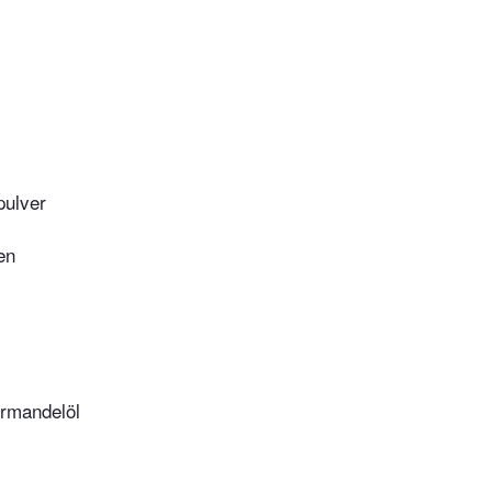
ulver
en
ermandelöl