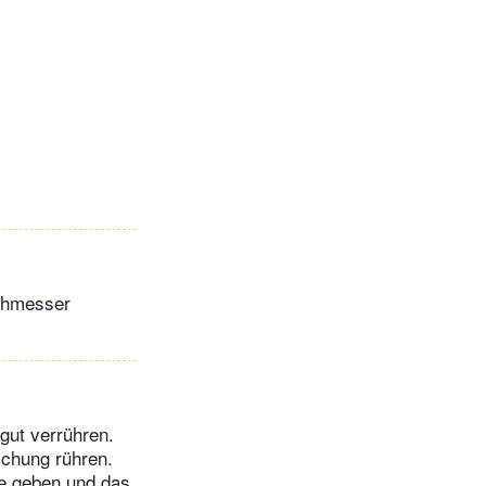
rchmesser
gut verrühren.
schung rühren.
he geben und das