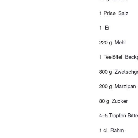
1 Prise
Salz
1
Ei
220 g
Mehl
1 Teelöffel
Backp
800 g
Zwetschg
200 g
Marzipan
80 g
Zucker
4–5 Tropfen Bitt
1 dl
Rahm