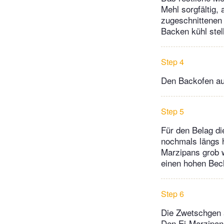
Mehl sorgfältig,
zugeschnittenen 
Backen kühl stel
Step 4
Den Backofen au
Step 5
Für den Belag di
nochmals längs h
Marzipans grob 
einen hohen Bech
Step 6
Die Zwetschgen 
Den Ei-Marzipan