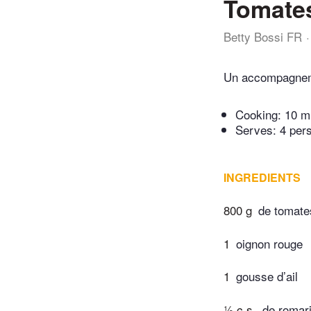
Tomates
Betty Bossi FR
Un accompagnemen
Cooking:
10 m
Serves: 4 per
INGREDIENTS
800 g
de tomates
1
oignon rouge
1
gousse d’ail
½ c.s.
de romar