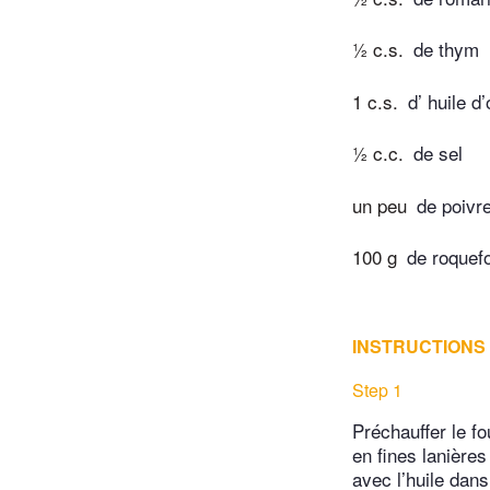
½ c.s.
de thym
1 c.s.
d’ huile d’
½ c.c.
de sel
un peu
de poivr
100 g
de roquefo
INSTRUCTIONS
Step 1
Préchauffer le fo
en fines lanières
avec l’huile dans