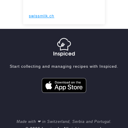
swissmilk.ch
Start collecting and managing recipes with Inspiced.
Made with ❤ in Switzerland, Serbia and Portugal.