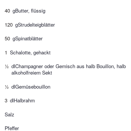
40
gButter, flüssig
120
gStrudelteigblätter
50
gSpinatblätter
1
Schalotte, gehackt
½
dlChampagner oder Gemisch aus halb Bouillon, halb
alkoholfreiem Sekt
½
dlGemüsebouillon
3
dlHalbrahm
Salz
Pfeffer