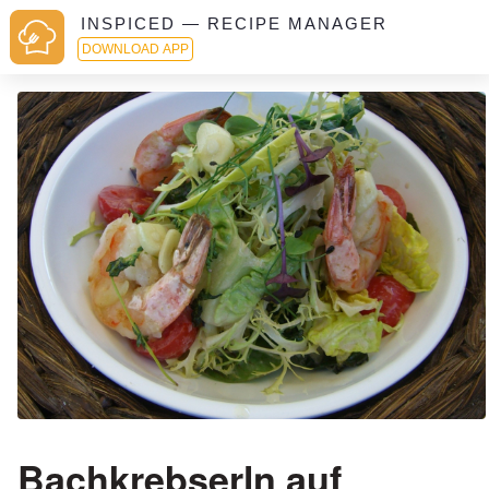
INSPICED — RECIPE MANAGER
DOWNLOAD APP
Bachkrebserln auf