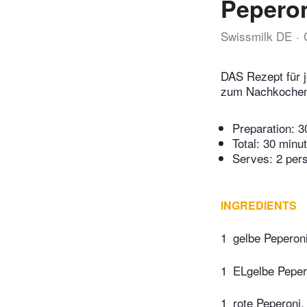
Pepero
Swissmilk DE
DAS Rezept für j
zum Nachkochen.
Preparation:
3
Total:
30 minu
Serves: 2 per
INGREDIENTS
1
gelbe Peperoni
1
ELgelbe Pepero
1
rote Peperoni,