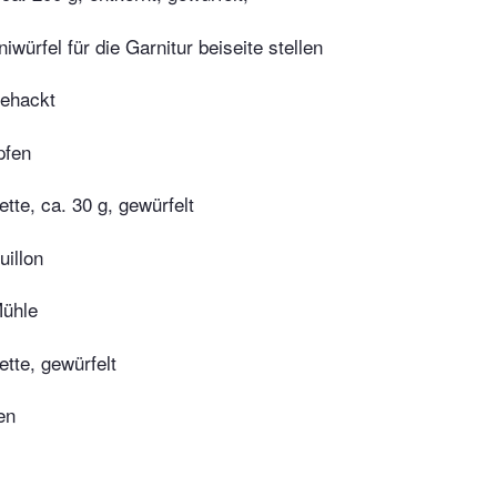
iwürfel für die Garnitur beiseite stellen
gehackt
pfen
tte, ca. 30 g, gewürfelt
illon
Mühle
tte, gewürfelt
en