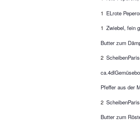
1
ELrote Peperon
1
Zwiebel, fein 
Butter zum Däm
2
ScheibenParise
ca.4dlGemüsebou
Pfeffer aus der 
2
ScheibenParise
Butter zum Röst