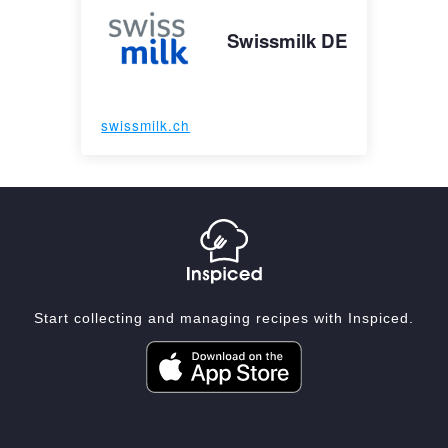
Swissmilk DE
swissmilk.ch
Start collecting and managing recipes with Inspiced.