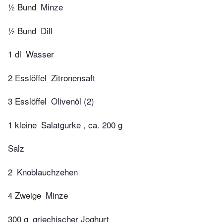
½ Bund
Minze
½ Bund
Dill
1 dl
Wasser
2 Esslöffel
Zitronensaft
3 Esslöffel
Olivenöl (2)
1 kleine
Salatgurke , ca. 200 g
Salz
2
Knoblauchzehen
4 Zweige
Minze
300 g
griechischer Joghurt