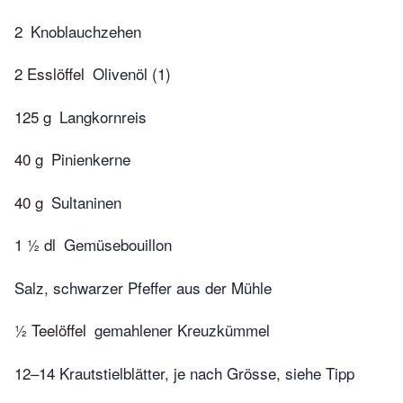
2
Knoblauchzehen
2 Esslöffel
Olivenöl (1)
125 g
Langkornreis
40 g
Pinienkerne
40 g
Sultaninen
1 ½ dl
Gemüsebouillon
Salz, schwarzer Pfeffer aus der Mühle
½ Teelöffel
gemahlener Kreuzkümmel
12–14 Krautstielblätter, je nach Grösse, siehe Tipp