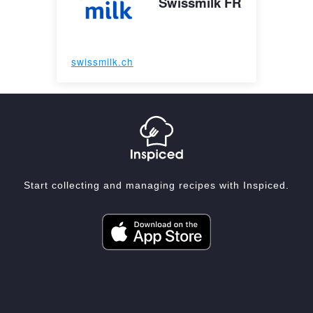
Swissmilk FR
swissmilk.ch
Start collecting and managing recipes with Inspiced.