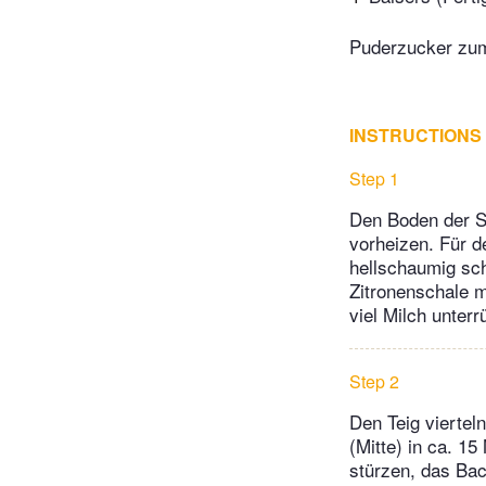
Puderzucker zu
INSTRUCTIONS
Step 1
Den Boden der S
vorheizen. Für d
hellschaumig sch
Zitronenschale m
viel Milch unterr
Step 2
Den Teig viertel
(Mitte) in ca. 1
stürzen, das Bac