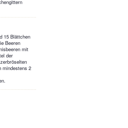
chengittern
nd 15 Blättchen
Die Beeren
nisbeeren mit
el der
 zerbröselten
n mindestens 2
en.