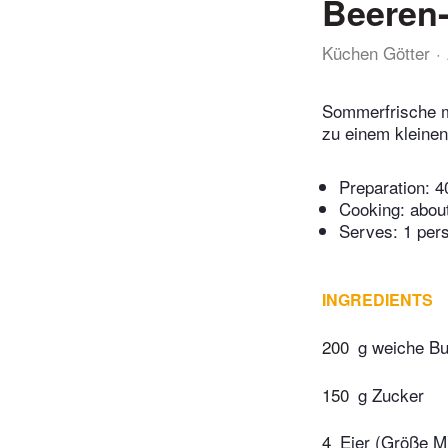
Beeren-
Küchen Götter
Sommerfrische m
zu einem kleine
Preparation:
4
Cooking:
abou
Serves: 1 per
INGREDIENTS
200
g weiche Bu
150
g Zucker
4
Eier (Größe M