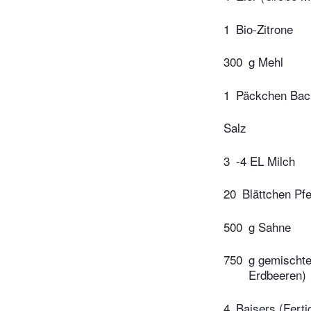
1
Bio-Zitrone
300
g Mehl
1
Päckchen Bac
Salz
3
-4 EL Milch
20
Blättchen Pf
500
g Sahne
750
g gemischte
Erdbeeren)
4
Baisers (Ferti