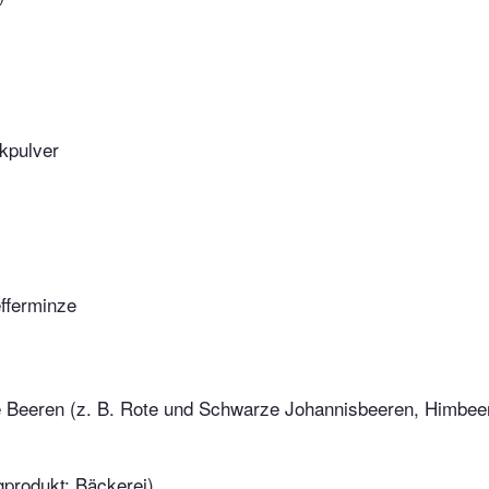
kpulver
efferminze
 Beeren (z. B. Rote und Schwarze Johannisbeeren, Himbeer
gprodukt; Bäckerei)