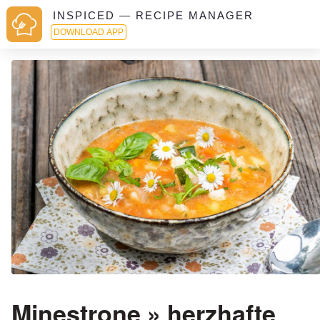
INSPICED — RECIPE MANAGER
DOWNLOAD APP
Minestrone » herzhafte