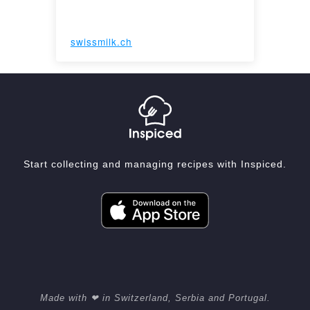
swissmilk.ch
Start collecting and managing recipes with Inspiced.
Made with ❤ in Switzerland, Serbia and Portugal.