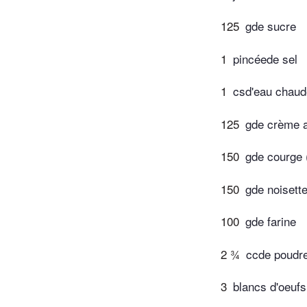
125
gde sucre
1
pincéede sel
1
csd'eau chaud
125
gde crème a
150
gde courge (
150
gde noisett
100
gde farine
2 ¾
ccde poudre
3
blancs d'oeuf