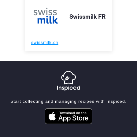
Swissmilk FR
swissmilk.ch
Start collecting and managing recipes with Inspiced.