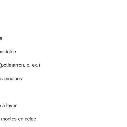
e
cidulée
potimarron, p. ex.)
es moulues
 à lever
s montés en neige