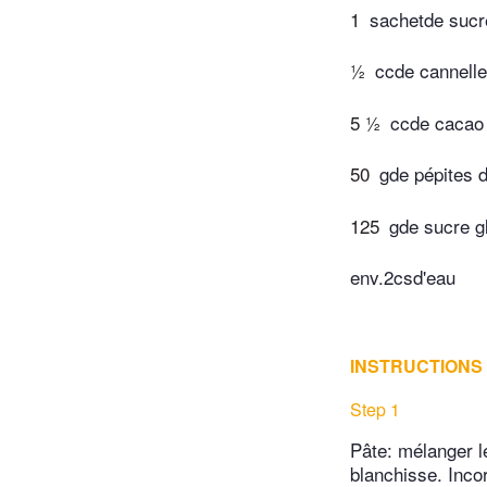
1
sachetde sucre
½
ccde cannelle
5 ½
ccde cacao
50
gde pépites d
125
gde sucre g
env.2csd'eau
INSTRUCTIONS
Step 1
Pâte: mélanger le
blanchisse. Incor