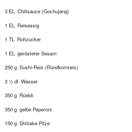
3 EL
Chilisauce (Gochujang)
1 EL
Reisessig
1 TL
Rohzucker
1 EL
gerösteter Sesam
250 g
Sushi-Reis (Rundkornreis)
3 ½ dl
Wasser
350 g
Rüebli
350 g
gelbe Peperoni
150 g
Shiitake-Pilze