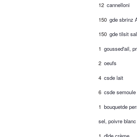
12
cannelloni
150
gde sbrinz 
150
gde tilsit sa
1
goussed'ail, p
2
oeufs
4
csde lait
6
csde semoule d
1
bouquetde per
sel, poivre blanc
1
dlde crème