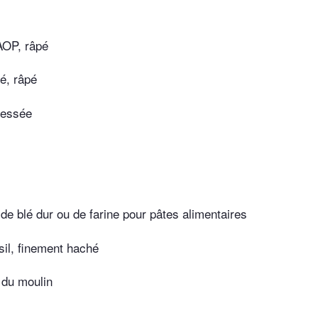
AOP, râpé
lé, râpé
ressée
e blé dur ou de farine pour pâtes alimentaires
sil, finement haché
 du moulin