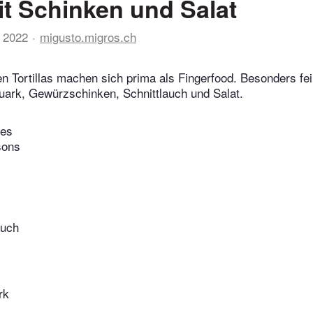
t Schinken und Salat
 2022
migusto.migros.ch
n Tortillas machen sich prima als Fingerfood. Besonders fein
uark, Gewürzschinken, Schnittlauch und Salat.
tes
sons
auch
rk