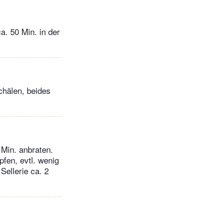
a. 50 Min. in der
chälen, beides
 Min. anbraten.
fen, evtl. wenig
ellerie ca. 2