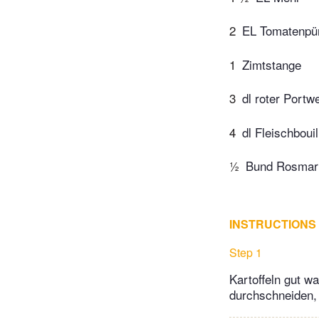
2
EL Tomatenpü
1
Zimtstange
3
dl roter Portw
4
dl Fleischbouil
½
Bund Rosmar
INSTRUCTIONS
Step 1
Kartoffeln gut w
durchschneiden, 