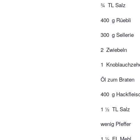
¾
TL Salz
400
g Rüebli
300
g Sellerie
2
Zwiebeln
1
Knoblauchzeh
Öl zum Braten
400
g Hackfleis
1 ½
TL Salz
wenig Pfeffer
1 ½
EL Mehl