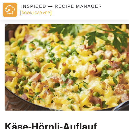
INSPICED — RECIPE MANAGER
DOWNLOAD APP
Käse-Hörnli-Auflauf