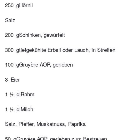
250
gHörnli
Salz
200
gSchinken, gewürfelt
300
gtiefgekühlte Erbsli oder Lauch, in Streifen
100
gGruyère AOP, gerieben
3
Eier
1 ½
dlRahm
1 ½
dlMilch
Salz, Pfeffer, Muskatnuss, Paprika
50
gGruyère AOP, gerieben zum Bestreuen