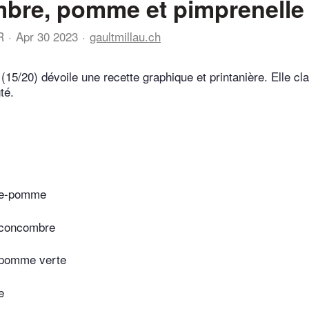
bre, pomme et pimprenelle
R
Apr 30 2023
gaultmillau.ch
(15/20) dévoile une recette graphique et printanière. Elle c
té.
re-pomme
 concombre
 pomme verte
e