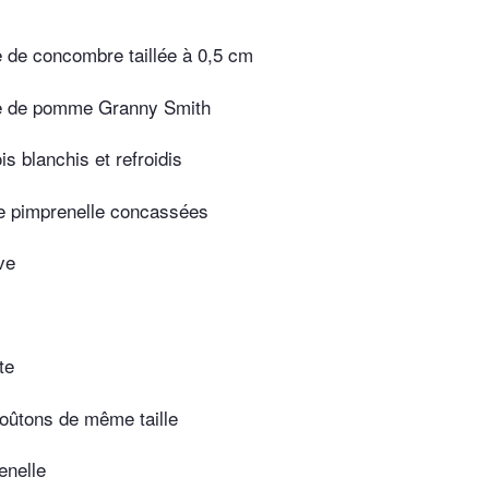
e de concombre taillée à 0,5 cm
se de pomme Granny Smith
is blanchis et refroidis
de pimprenelle concassées
ive
te
roûtons de même taille
enelle