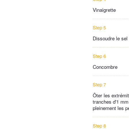
Vinaigrette
Step 5
Dissoudre le sel 
Step 6
Concombre
Step 7
Ôter les extrémi
tranches d'1 mm d
pleinement les pé
Step 8