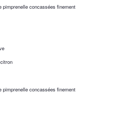
de pimprenelle concassées finement
ive
 citron
de pimprenelle concassées finement