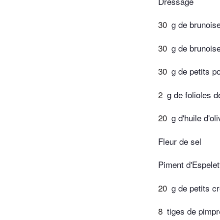
Dressage
30
g de brunois
30
g de brunoi
30
g de petits po
2
g de folioles 
20
g d'huile d'ol
Fleur de sel
Piment d'Espelet
20
g de petits c
8
tiges de pimpr