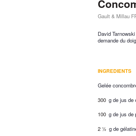
Concom
Gault & Millau F
David Tarnowski 
demande du doig
INGREDIENTS
Gelée concomb
300
g de jus de
100
g de jus de
2 ½
g de gélatin