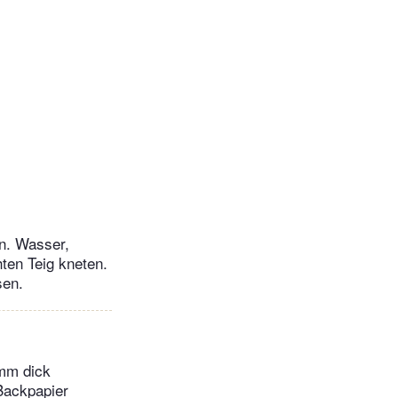
n. Wasser,
en Teig kneten.
sen.
 mm dick
Backpapier