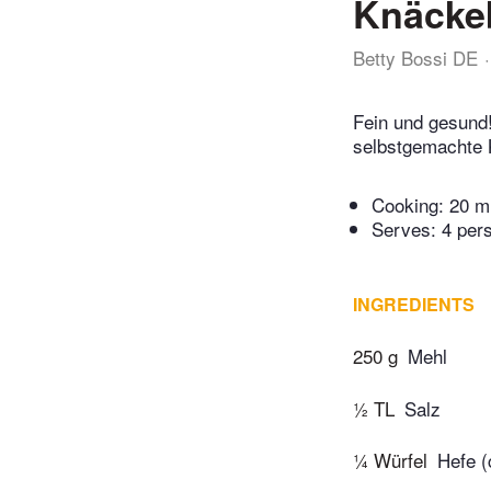
Knäcke
Betty Bossi DE
Fein und gesund
selbstgemachte K
Cooking:
20 m
Serves: 4 per
INGREDIENTS
250 g
Mehl
½ TL
Salz
¼ Würfel
Hefe (