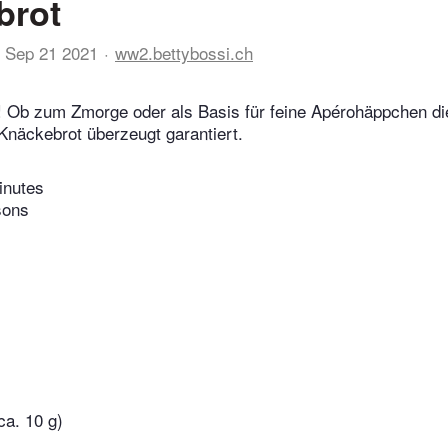
brot
Sep 21 2021
ww2.bettybossi.ch
! Ob zum Zmorge oder als Basis für feine Apérohäppchen d
näckebrot überzeugt garantiert.
inutes
sons
ca. 10 g)