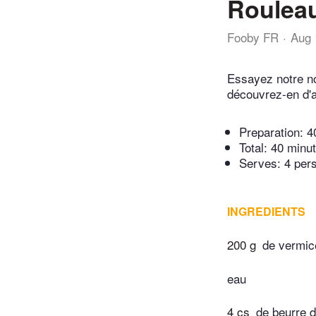
Rouleau
Fooby FR
Aug 
Essayez notre no
découvrez-en d'a
Preparation:
4
Total:
40 minu
Serves: 4 per
INGREDIENTS
200 g
de vermice
eau
4 cs
de beurre 