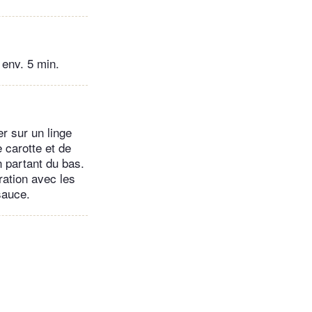
 env. 5 min.
r sur un linge
 carotte et de
en partant du bas.
ration avec les
sauce.