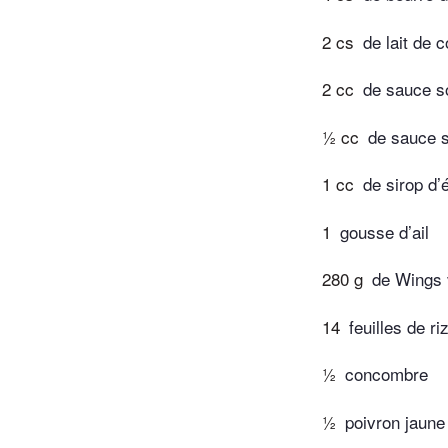
2 cs
de lait de 
2 cc
de sauce s
½ cc
de sauce s
1 cc
de sirop d’
1
gousse d’ail
280 g
de Wings 
14
feuilles de ri
½
concombre
½
poivron jaune