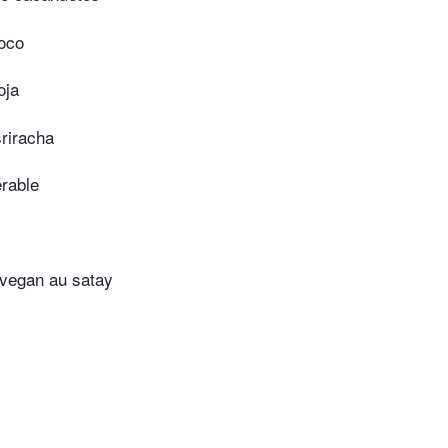
coco
oja
riracha
érable
vegan au satay
z