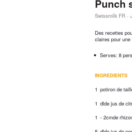
Punch s
Swissmilk FR
Des recettes pou
claires pour une 
Serves: 8 per
INGREDIENTS
1
potiron de tai
1
dlde jus de cit
1
- 2cmde rhizo
5
dlde jus de p