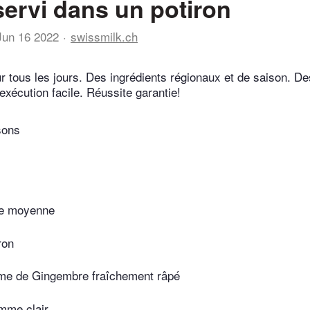
ervi dans un potiron
Jun 16 2022
swissmilk.ch
r tous les jours. Des ingrédients régionaux et de saison. De
exécution facile. Réussite garantie!
sons
lle moyenne
ron
me de Gingembre fraîchement râpé
omme clair