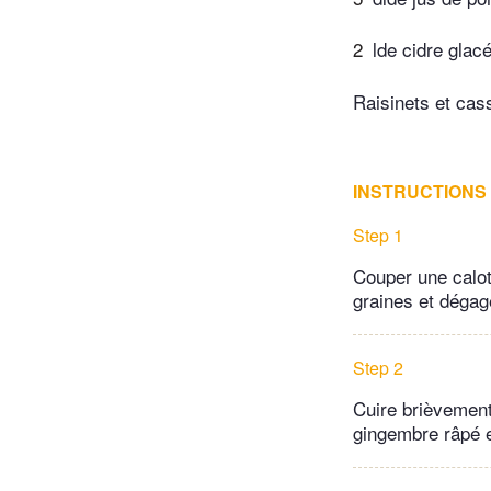
2
lde cidre glac
Raisinets et cas
INSTRUCTIONS
Step 1
Couper une calott
graines et dégag
Step 2
Cuire brièvement
gingembre râpé 