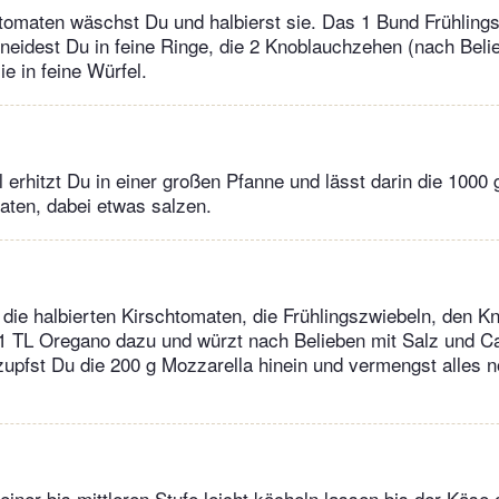
tomaten wäschst Du und halbierst sie. Das 1 Bund Frühlings
eidest Du in feine Ringe, die 2 Knoblauchzehen (nach Beli
e in feine Würfel.
l erhitzt Du in einer großen Pfanne und lässt darin die 1000 
aten, dabei etwas salzen.
die halbierten Kirschtomaten, die Frühlingszwiebeln, den K
1 TL Oregano dazu und würzt nach Belieben mit Salz und Ca
upfst Du die 200 g Mozzarella hinein und vermengst alles 
leiner bis mittleren Stufe leicht köcheln lassen bis der Käse