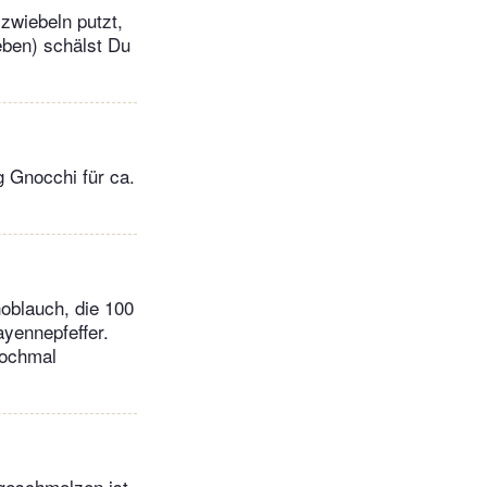
zwiebeln putzt,
eben) schälst Du
g Gnocchi für ca.
noblauch, die 100
yennepfeffer.
nochmal
 geschmolzen ist.