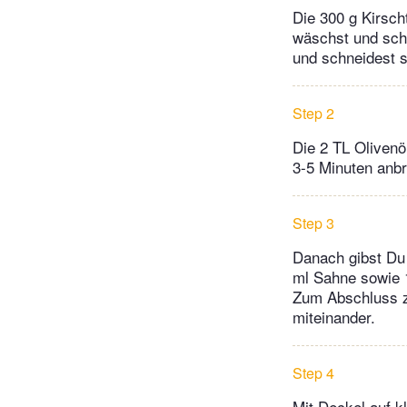
Die 300 g Kirsch
wäschst und schn
und schneidest si
Step 2
Die 2 TL Olivenö
3-5 Minuten anbr
Step 3
Danach gibst Du 
ml Sahne sowie 
Zum Abschluss z
miteinander.
Step 4
Mit Deckel auf k