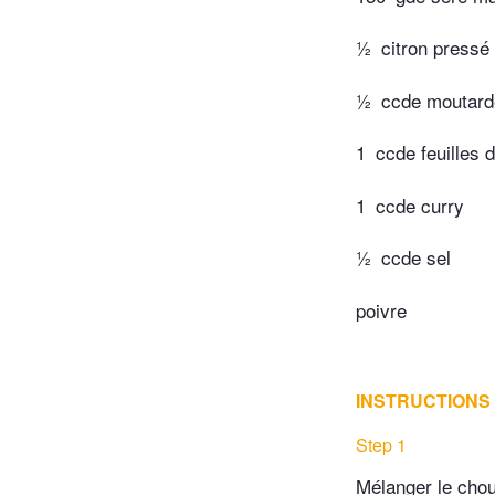
½
citron pressé
½
ccde moutard
1
ccde feuilles 
1
ccde curry
½
ccde sel
poivre
INSTRUCTIONS
Step 1
Mélanger le chou,