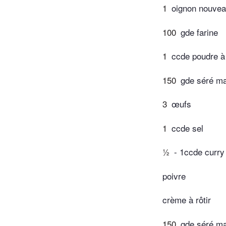
1
oignon nouveau
100
gde farine
1
ccde poudre à
150
gde séré ma
3
œufs
1
ccde sel
½
- 1ccde curry
poivre
crème à rôtir
150
gde séré ma