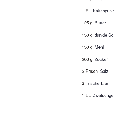
1 EL
Kakaopulv
125 g
Butter
150 g
dunkle Sc
150 g
Mehl
200 g
Zucker
2 Prisen
Salz
3
frische Eier
1 EL
Zwetschgen