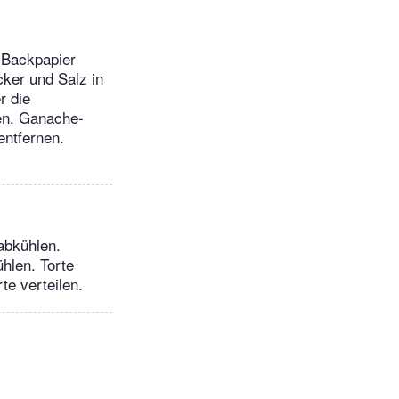
 Backpapier
ker und Salz in
r die
len. Ganache-
entfernen.
abkühlen.
hlen. Torte
te verteilen.