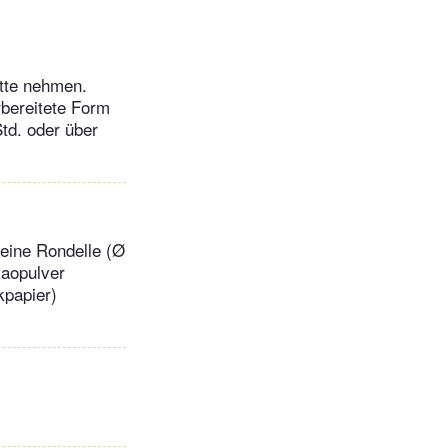
tte nehmen.
rbereitete Form
td. oder über
 eine Rondelle (Ø
kaopulver
kpapier)