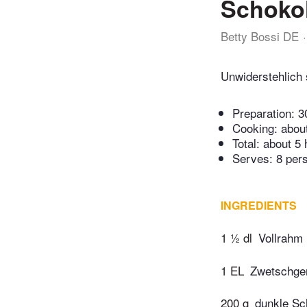
Schokol
Betty Bossi DE
Unwiderstehlich 
Preparation:
3
Cooking:
abou
Total:
about 5 
Serves: 8 per
INGREDIENTS
1 ½ dl
Vollrahm
1 EL
Zwetschgen
200 g
dunkle Sc