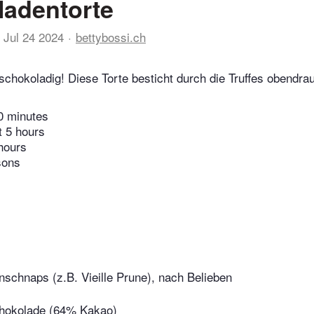
adentorte
Jul 24 2024
bettybossi.ch
schokoladig! Diese Torte besticht durch die Truffes obendrau
0 minutes
t 5 hours
hours
sons
schnaps (z.B. Vieille Prune), nach Belieben
hokolade (64% Kakao)