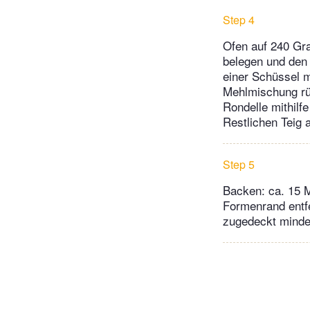
Step 4
Ofen auf 240 Gra
belegen und den 
einer Schüssel m
Mehlmischung rüh
Rondelle mithilf
Restlichen Teig 
Step 5
Backen: ca. 15 M
Formenrand entfe
zugedeckt mindest