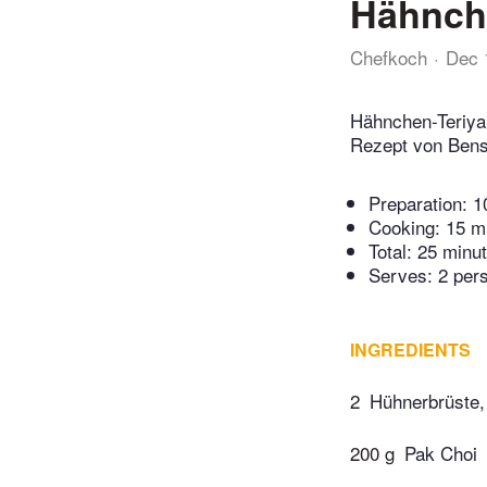
Hähnche
Chefkoch
Dec 
Hähnchen-Teriyak
Rezept von Bens
Preparation:
1
Cooking:
15 m
Total:
25 minu
Serves: 2 per
INGREDIENTS
2
Hühnerbrüste,
200 g
Pak Choi