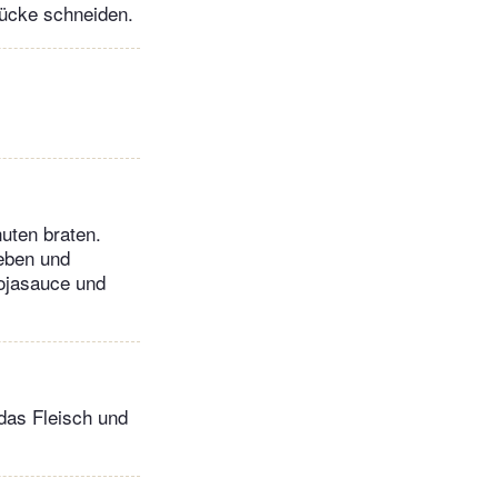
tücke schneiden.
uten braten.
eben und
Sojasauce und
das Fleisch und