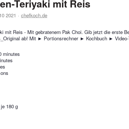
n-Teriyaki mit Reis
10 2021
chefkoch.de
i mit Reis - Mit gebratenem Pak Choi. Gib jetzt die erste B
_Original ab! Mit ► Portionsrechner ► Kochbuch ► Video-
0 minutes
inutes
tes
sons
 je 180 g