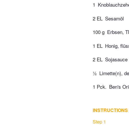
1
Knoblauchzeh
2 EL
Sesamöl
100 g
Erbsen, T
1 EL
Honig, flüs
2 EL
Sojasauce
½
Limette(n), d
1 Pck.
Ben's Or
INSTRUCTIONS
Step 1