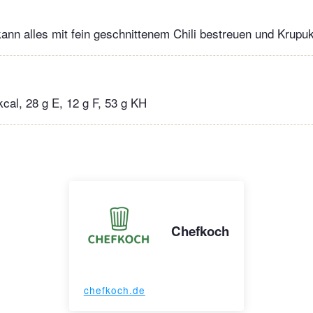
ann alles mit fein geschnittenem Chili bestreuen und Krupu
kcal, 28 g E, 12 g F, 53 g KH
Chefkoch
chefkoch.de