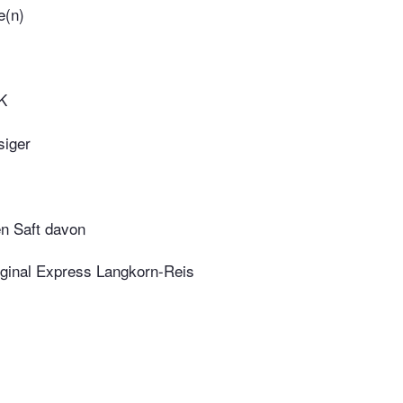
e(n)
K
siger
en Saft davon
iginal Express Langkorn-Reis