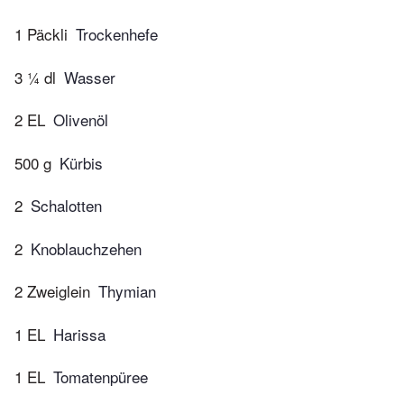
1 Päckli
Trockenhefe
3 ¼ dl
Wasser
2 EL
Olivenöl
500 g
Kürbis
2
Schalotten
2
Knoblauchzehen
2 Zweiglein
Thymian
1 EL
Harissa
1 EL
Tomatenpüree