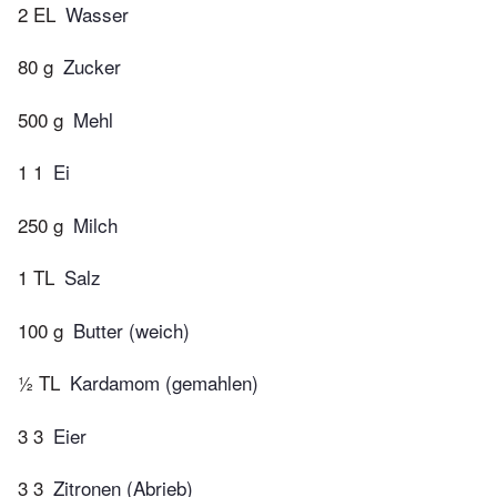
2 EL
Wasser
80 g
Zucker
500 g
Mehl
1 1
Ei
250 g
Milch
1 TL
Salz
100 g
Butter (weich)
½ TL
Kardamom (gemahlen)
3 3
Eier
3 3
Zitronen (Abrieb)