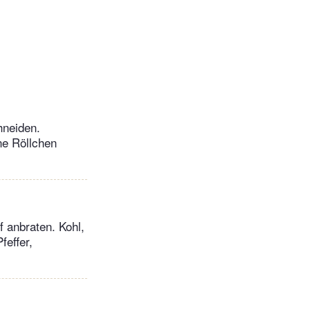
hneiden.
ne Röllchen
 anbraten. Kohl,
feffer,