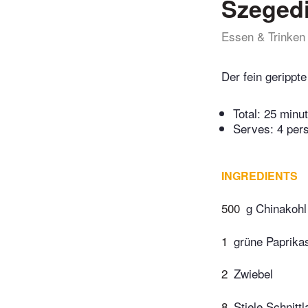
Szegedi
Essen & Trinken
Der fein gerippt
Total:
25 minu
Serves: 4 per
INGREDIENTS
500
g Chinakohl
1
grüne Paprika
2
Zwiebel
8
Stiele Schnitt