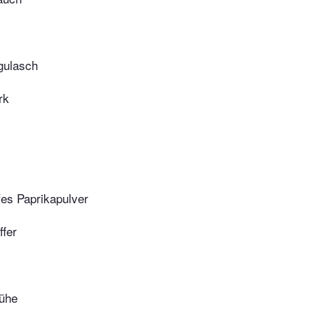
gulasch
rk
fes Paprikapulver
ffer
ühe