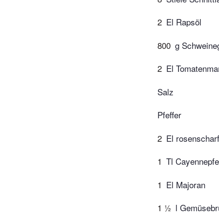
2
El Rapsöl
800
g Schweine
2
El Tomatenma
Salz
Pfeffer
2
El rosenschar
1
Tl Cayennepfe
1
El Majoran
1 ½
l Gemüsebr