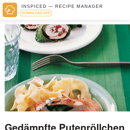
INSPICED — RECIPE MANAGER
DOWNLOAD APP
Gedämpfte Putenröllchen