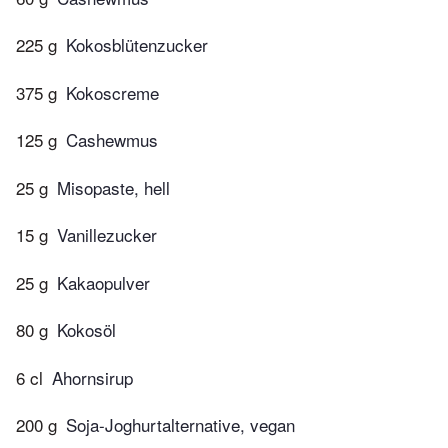
225 g
Kokosblütenzucker
375 g
Kokoscreme
125 g
Cashewmus
25 g
Misopaste, hell
15 g
Vanillezucker
25 g
Kakaopulver
80 g
Kokosöl
6 cl
Ahornsirup
200 g
Soja-Joghurtalternative, vegan