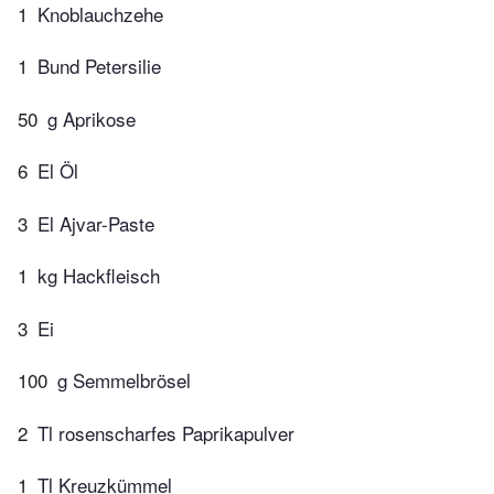
1
Knoblauchzehe
1
Bund Petersilie
50
g Aprikose
6
El Öl
3
El Ajvar-Paste
1
kg Hackfleisch
3
Ei
100
g Semmelbrösel
2
Tl rosenscharfes Paprikapulver
1
Tl Kreuzkümmel