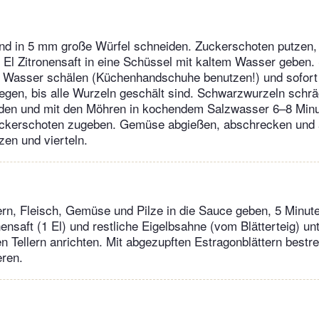
nd in 5 mm große Würfel schneiden. Zuckerschoten putzen
 1 El Zitronensaft in eine Schüssel mit kaltem Wasser geben
m Wasser schälen (Küchenhandschuhe benutzen!) und sofort
egen, bis alle Wurzeln geschält sind. Schwarzwurzeln schr
den und mit den Möhren in kochendem Salzwasser 6–8 Minu
uckerschoten zugeben. Gemüse abgießen, abschrecken und 
zen und vierteln.
ern, Fleisch, Gemüse und Pilze in die Sauce geben, 5 Minu
ensaft (1 El) und restliche Eigelbsahne (vom Blätterteig) un
fen Tellern anrichten. Mit abgezupften Estragonblättern bestr
eren.