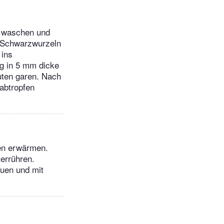
, waschen und
. Schwarzwurzeln
 ins
äg in 5 mm dicke
ten garen. Nach
abtropfen
ten erwärmen.
terrühren.
euen und mit