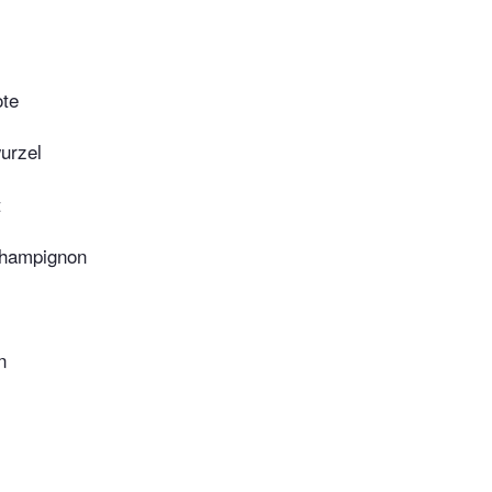
ote
urzel
t
Champignon
n