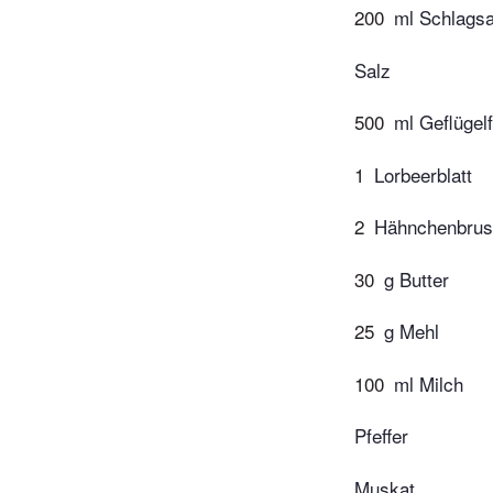
200
ml Schlags
Salz
500
ml Geflügel
1
Lorbeerblatt
2
Hähnchenbrust
30
g Butter
25
g Mehl
100
ml Milch
Pfeffer
Muskat