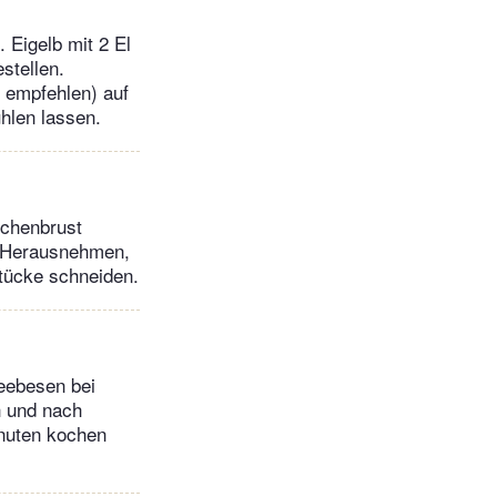
. Eigelb mit 2 El
stellen.
u empfehlen) auf
hlen lassen.
nchenbrust
. Herausnehmen,
tücke schneiden.
eebesen bei
h und nach
inuten kochen