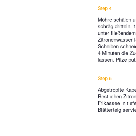
Step 4
Möhre schälen u
schräg dritteln.
unter fließende
Zitronenwasser l
Scheiben schnei
4 Minuten die Z
lassen. Pilze put
Step 5
Abgetropfte Kap
Restlichen Zitron
Frikassee in tie
Blätterteig servi