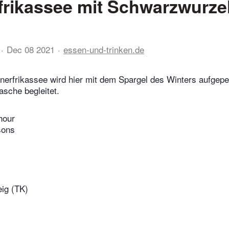
rikassee mit Schwarzwurze
Dec 08 2021
essen-und-trinken.de
erfrikassee wird hier mit dem Spargel des Winters aufgep
tasche begleitet.
hour
sons
eig (TK)