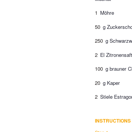
1
Möhre
50
g Zuckersch
250
g Schwarzw
2
El Zitronensaf
100
g brauner 
20
g Kaper
2
Stiele Estrago
INSTRUCTIONS