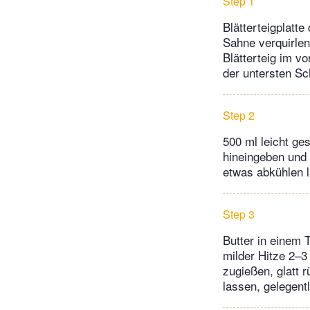
Step 1
Blätterteigplatte
Sahne verquirlen
Blätterteig im v
der untersten S
Step 2
500 ml leicht g
hineingeben und
etwas abkühlen l
Step 3
Butter in einem 
milder Hitze 2–3
zugießen, glatt 
lassen, gelegent