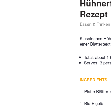
Hühnerf
Rezept
Essen & Trinken
Klassisches Hühn
einer Blätterteig
Total:
about 1 
Serves: 3 per
INGREDIENTS
1
Platte Blättert
1
Bio-Eigelb