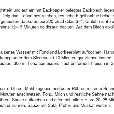
 dritteln und auf ein mit Backpapier belegtes Backblech legen
. Teig damit dünn bestreichen, restliche Eigelbsahne beiseite
orgeheizten Backofen bei 220 Grad (Gas 3–4, Umluft nicht z
chiene 12–15 Minuten goldbraun backen. Auf dem Blech abkü
esalzenes Wasser mit Fond und Lorbeerblatt aufkochen. Häh
 knapp unter dem Siedepunkt 10 Minuten gar ziehen lassen
assen. 300 ml Fond abmessen. Haut entfernen, Fleisch in S
Topf erhitzen, Mehl zugeben und unter Rühren mit dem Schn
 Minuten anschwitzen. Fond, Milch und restliche Sahne nac
rühren. Sauce aufkochen und offen bei milder Hitze 20–25 M
lich umrühren. Sauce mit Salz, Pfeffer und Muskat würzen.