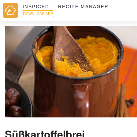
INSPICED — RECIPE MANAGER
DOWNLOAD APP
Süßkartoffelbrei