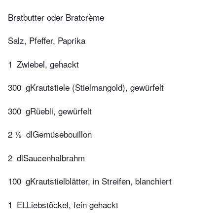
Bratbutter oder Bratcrème
Salz, Pfeffer, Paprika
1
Zwiebel, gehackt
300
gKrautstiele (Stielmangold), gewürfelt
300
gRüebli, gewürfelt
2 ½
dlGemüsebouillon
2
dlSaucenhalbrahm
100
gKrautstielblätter, in Streifen, blanchiert
1
ELLiebstöckel, fein gehackt