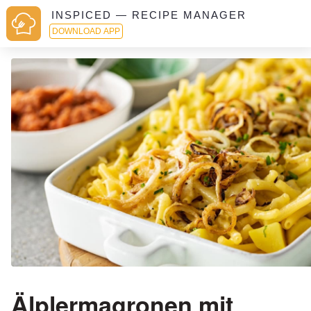
INSPICED — RECIPE MANAGER
DOWNLOAD APP
Älplermagronen mit