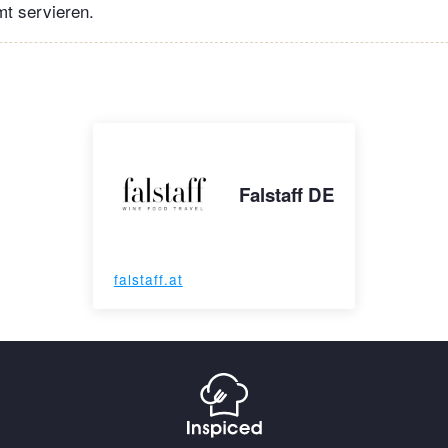
t servieren.
Falstaff DE
falstaff.at