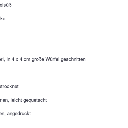
delsüß
ika
l, in 4 x 4 cm große ­Würfel geschnitten
etrocknet
n, leicht gequetscht
n, angedrückt