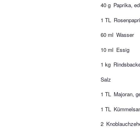
40 g
Paprika, e
1 TL
Rosenpapr
60 ml
Wasser
10 ml
Essig
1 kg
Rindsbacker
Salz
1 TL
Majoran, g
1 TL
Kümmelsame
2
Knoblauchzehe