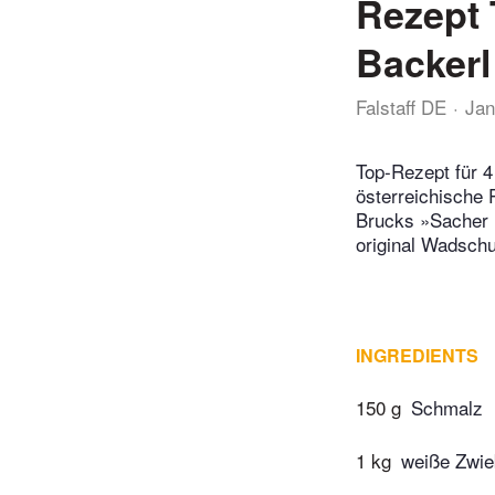
Rezept 
Backerl
Falstaff DE
Jan
Top-Rezept für 4
österreichische 
Brucks »Sacher K
original Wadsch
INGREDIENTS
150 g
Schmalz
1 kg
weiße Zwieb