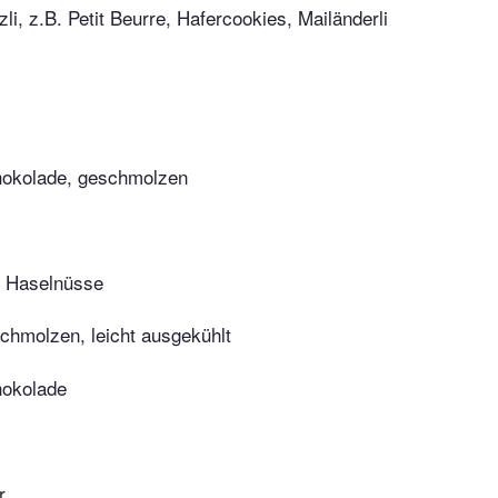
li, z.B. Petit Beurre, Hafercookies, Mailänderli
hokolade, geschmolzen
l
 Haselnüsse
schmolzen, leicht ausgekühlt
hokolade
r