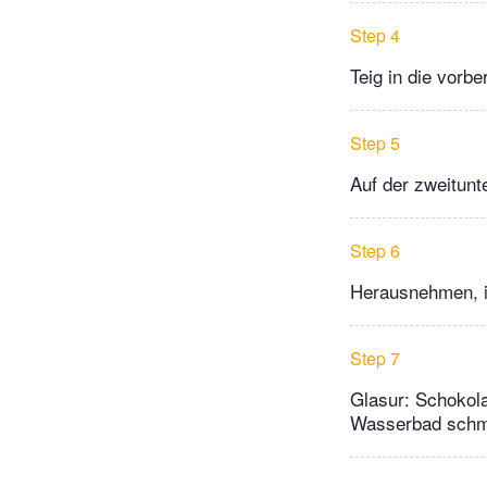
Step 4
Teig in die vorb
Step 5
Auf der zweitunt
Step 6
Herausnehmen, in
Step 7
Glasur: Schokola
Wasserbad schme