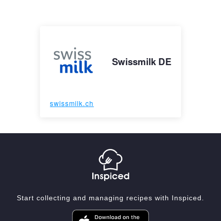
Swissmilk DE
swissmilk.ch
Start collecting and managing recipes with Inspiced.