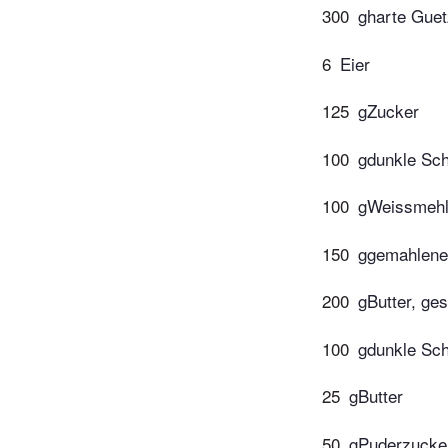
300
gharte Guetz
6
Eier
125
gZucker
100
gdunkle Sc
100
gWeissmeh
150
ggemahlene
200
gButter, ge
100
gdunkle Sc
25
gButter
50
gPuderzucke