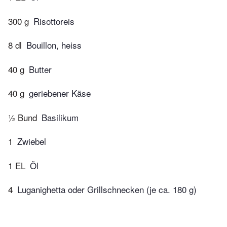
300 g
Risottoreis
8 dl
Bouillon, heiss
40 g
Butter
40 g
geriebener Käse
½ Bund
Basilikum
1
Zwiebel
1 EL
Öl
4
Luganighetta oder Grillschnecken (je ca. 180 g)