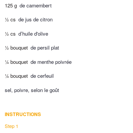
125 g
de camembert
½ cs
de jus de citron
½ cs
d’huile d'olive
½ bouquet
de persil plat
¼ bouquet
de menthe poivrée
¼ bouquet
de cerfeuil
sel, poivre, selon le goût
INSTRUCTIONS
Step 1