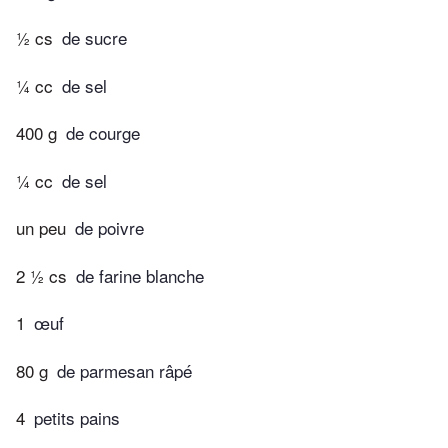
½ cs
de sucre
¼ cc
de sel
400 g
de courge
¼ cc
de sel
un peu
de poivre
2 ½ cs
de farine blanche
1
œuf
80 g
de parmesan râpé
4
petits pains