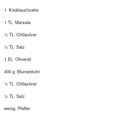
1
Knoblauchzehe
1 TL
Marsala
½ TL
Chilipulver
¼ TL
Salz
1 EL
Olivenöl
400 g
Blumenkohl
¼ TL
Chilipulver
¼ TL
Salz
wenig
Pfeffer