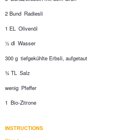
2 Bund
Radiesli
1 EL
Olivenöl
½ dl
Wasser
300 g
tiefgekühlte Erbsli, aufgetaut
¾ TL
Salz
wenig
Pfeffer
1
Bio-Zitrone
INSTRUCTIONS