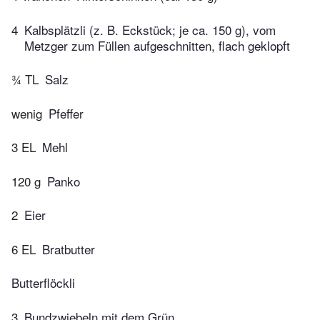
4
Kalbsplätzli (z. B. Eckstück; je ca. 150 g), vom
Metzger zum Füllen aufgeschnitten, flach geklopft
¾ TL
Salz
wenig
Pfeffer
3 EL
Mehl
120 g
Panko
2
Eier
6 EL
Bratbutter
Butterflöckli
3
Bundzwiebeln mit dem Grün