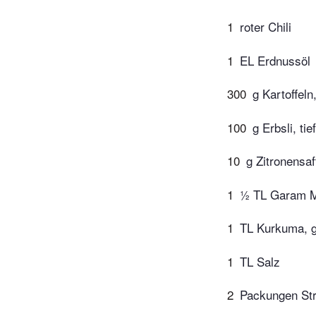
1
roter Chili
1
EL Erdnussöl
300
g Kartoffel
100
g Erbsli, tie
10
g Zitronensaf
1
½ TL Garam M
1
TL Kurkuma, 
1
TL Salz
2
Packungen Str