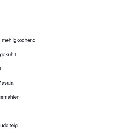
n, mehligkochend
fgekühlt
t
asala
gemahlen
udelteig