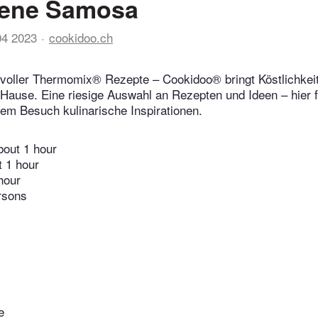
ene Samosa
04 2023
cookidoo.ch
voller Thermomix® Rezepte – Cookidoo® bringt Köstlichkeit
 Hause. Eine riesige Auswahl an Rezepten und Ideen – hier f
edem Besuch kulinarische Inspirationen.
bout 1 hour
t 1 hour
hour
rsons
e