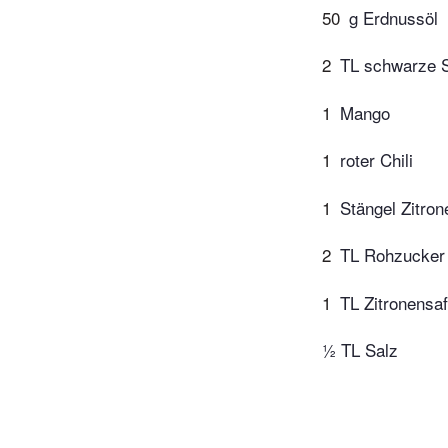
50
g Erdnussöl
2
TL schwarze
1
Mango
1
roter Chili
1
Stängel Zitro
2
TL Rohzucker
1
TL Zitronensaf
½ TL Salz