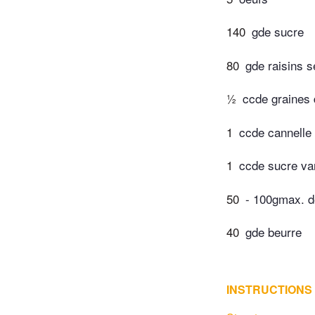
140
gde sucre
80
gde raisins s
½
ccde graines 
1
ccde cannelle
1
ccde sucre van
50
- 100gmax. d
40
gde beurre
INSTRUCTIONS