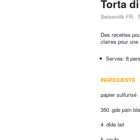
Torta di
Swissmilk FR
Des recettes pou
claires pour une 
Serves: 8 per
INGREDIENTS
papier sulfurisé
350
gde pain bl
4
dlde lait
5
oeufs