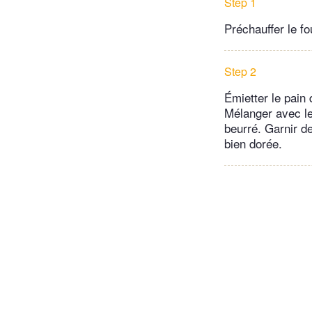
Step 1
Préchauffer le f
Step 2
Émietter le pain 
Mélanger avec le
beurré. Garnir d
bien dorée.