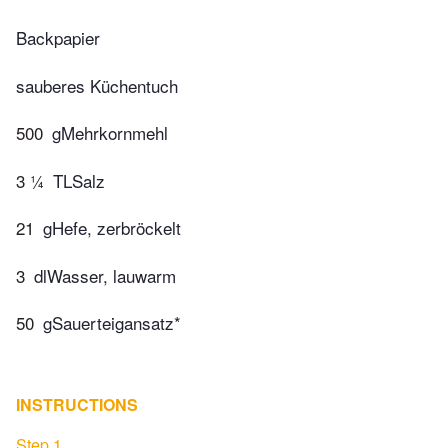
Backpapier
sauberes Küchentuch
500
gMehrkornmehl
3 ¼
TLSalz
21
gHefe, zerbröckelt
3
dlWasser, lauwarm
50
gSauerteigansatz*
INSTRUCTIONS
Step 1